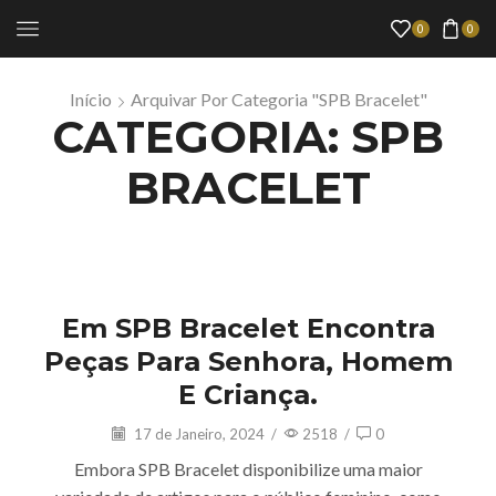
0
0
Início
Arquivar Por Categoria "SPB Bracelet"
CATEGORIA: SPB
BRACELET
SPB Bracelet
Em SPB Bracelet Encontra
Peças Para Senhora, Homem
E Criança.
17 de Janeiro, 2024
/
2518
/
0
Embora SPB Bracelet disponibilize uma maior