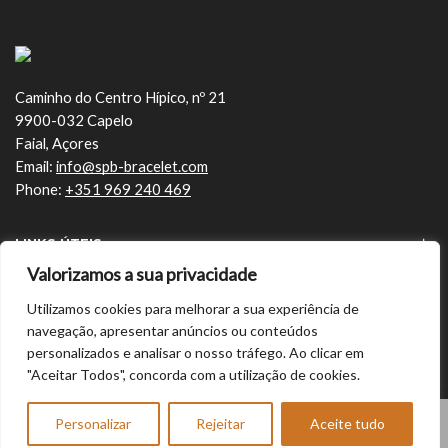
Caminho do Centro Hípico, nº 21
9900-032 Capelo
Faial, Açores
Email:
info@spb-bracelet.com
Phone:
+351 969 240 469
LINKS ÚTEIS
Valorizamos a sua privacidade
ÚLTIMOS ARTIGOS
Utilizamos cookies para melhorar a sua experiência de
navegação, apresentar anúncios ou conteúdos
personalizados e analisar o nosso tráfego. Ao clicar em
"Aceitar Todos", concorda com a utilização de cookies.
Copyright © 2024/2026 SPB Bracelet |
pn
0
Personalizar
Rejeitar
Aceite tudo
Pagamentos Seguros com MB, MB Way, VISA
Carrinho
Loja
Conta
Mais