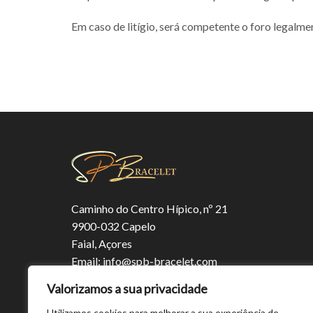
Em caso de litígio, será competente o foro legalme
Caminho do Centro Hípico, nº 21
9900-032 Capelo
Faial, Açores
Email:
info@spb-bracelet.com
Phone:
+351 969 240 469
Valorizamos a sua privacidade
Utilizamos cookies para melhorar a sua experiência de