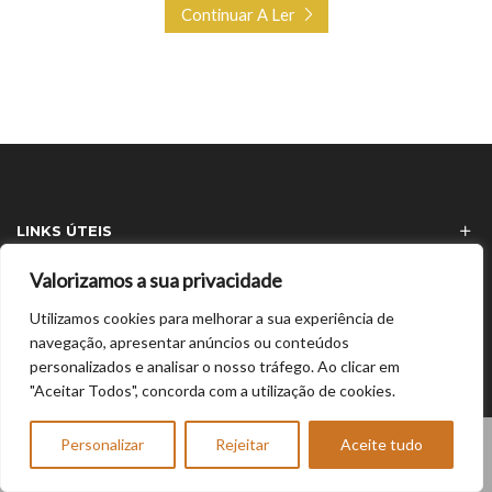
Continuar A Ler
LINKS ÚTEIS
Valorizamos a sua privacidade
ÚLTIMOS ARTIGOS
Utilizamos cookies para melhorar a sua experiência de
navegação, apresentar anúncios ou conteúdos
personalizados e analisar o nosso tráfego. Ao clicar em
"Aceitar Todos", concorda com a utilização de cookies.
Copyright © 2024/2026 SPB Bracelet |
pn
0
Pagamentos Seguros com MB, MB Way, VISA
Personalizar
Rejeitar
Aceite tudo
Carrinho
Loja
Conta
Mais