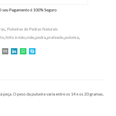
O seu Pagamento é
100% Seguro
ras
,
Pulseiras de Pedras Naturais
lto
,
feito à mão
,
mãe
,
pedra
,
prateado
,
pulseira
,
 à peça. O peso da pulseira varia entre os 14 e os 20 gramas,