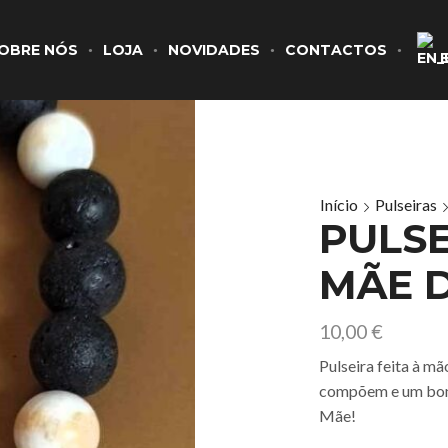
OBRE NÓS
LOJA
NOVIDADES
CONTACTOS
Início
Pulseiras
PULS
MÃE 
10,00
€
Pulseira feita à mã
compõem e um boni
Mãe!