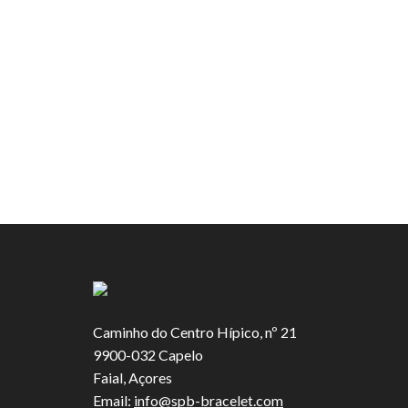
Caminho do Centro Hípico, nº 21
9900-032 Capelo
Faial, Açores
Email:
info@spb-bracelet.com