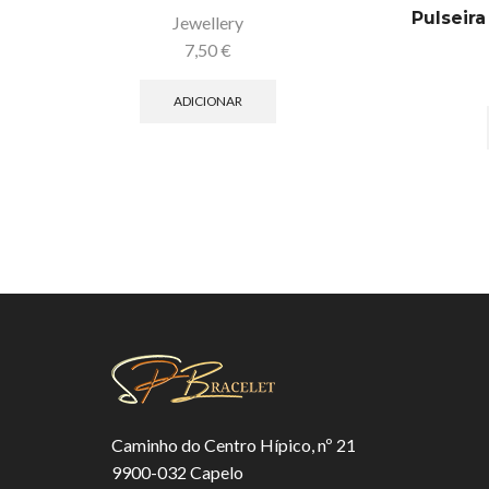
Pulseira
Jewellery
7,50
€
ADICIONAR
Caminho do Centro Hípico, nº 21
9900-032 Capelo