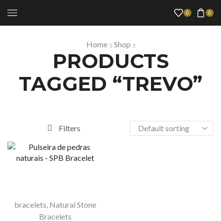
0
0
Home
Shop
PRODUCTS
TAGGED “TREVO”
Filters
bracelets
,
Natural Stone
Bracelets