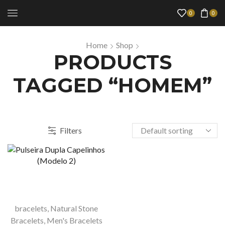
0
0
Home
Shop
PRODUCTS
TAGGED “HOMEM”
Filters
bracelets
,
Natural Stone
Bracelets
,
Men's Bracelets