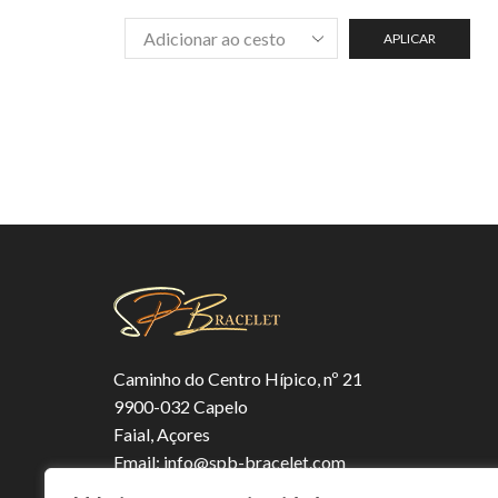
APLICAR
Caminho do Centro Hípico, nº 21
9900-032 Capelo
Faial, Açores
Email:
info@spb-bracelet.com
Phone:
+351 969 240 469